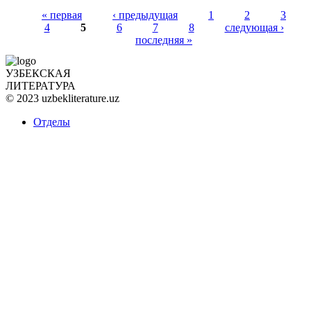
« первая
‹ предыдущая
1
2
3
4
5
6
7
8
следующая ›
Страницы
последняя »
УЗБЕКСКАЯ
ЛИТЕРАТУРА
© 2023 uzbekliterature.uz
Отделы