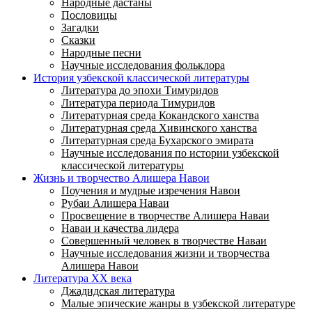
Народные дастаны
Пословицы
Загадки
Сказки
Народные песни
Научные исследования фольклора
История узбекской классической литературы
Литература до эпохи Тимуридов
Литература периода Тимуридов
Литературная среда Кокандского ханства
Литературная среда Хивинского ханства
Литературная среда Бухарского эмирата
Научные исследования по истории узбекской
классической литературы
Жизнь и творчество Алишера Навои
Поучения и мудрые изречения Навои
Рубаи Алишера Наваи
Просвещение в творчестве Алишера Наваи
Наваи и качества лидера
Совершенный человек в творчестве Наваи
Научные исследования жизни и творчества
Алишера Навои
Литература XX века
Джадидская литература
Малые эпические жанры в узбекской литературе