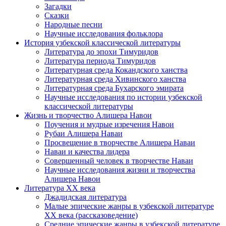
Загадки
Сказки
Народные песни
Научные исследования фольклора
История узбекской классической литературы
Литература до эпохи Тимуридов
Литература периода Тимуридов
Литературная среда Кокандского ханства
Литературная среда Хивинского ханства
Литературная среда Бухарского эмирата
Научные исследования по истории узбекской
классической литературы
Жизнь и творчество Алишера Навои
Поучения и мудрые изречения Навои
Рубаи Алишера Наваи
Просвещение в творчестве Алишера Наваи
Наваи и качества лидера
Совершенный человек в творчестве Наваи
Научные исследования жизни и творчества
Алишера Навои
Литература XX века
Джадидская литература
Малые эпические жанры в узбекской литературе
ХХ века (рассказоведение)
Средние эпические жанры в узбекской литературе