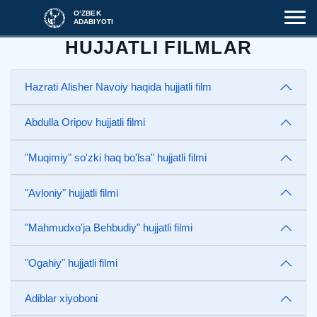
O‘ZBEK
ADABIYOTI
HUJJATLI FILMLAR
Hazrati Alisher Navoiy haqida hujjatli film
Abdulla Oripov hujjatli filmi
"Muqimiy" so'zki haq bo'lsa" hujjatli filmi
"Avloniy" hujjatli filmi
"Mahmudxo'ja Behbudiy" hujjatli filmi
"Ogahiy" hujjatli filmi
Adiblar xiyoboni