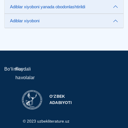
Adiblar xiyoboni yanada obodonlashtirildi
Adiblar xiyoboni
Bo‘limlar
Foydali
havolalar
O‘ZBEK
ADABIYOTI
© 2023 uzbekliterature.uz